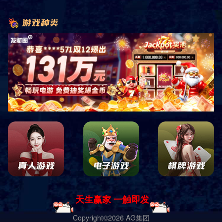
才说出来，我是不是也该放下了
2024-01-29 15:25:33 网络
次
昨天看了我初中
喜欢
的人在空间发的一篇关于
怀念
初中的短篇小说吧，
录了他对一些记忆深刻的人的评价，而我也看到了我明明一直清楚，却
肯打心底接受的真相，他喜欢另外一个人，过往那么多的蛛丝马迹，那
多明明一件事就能看出他喜欢的人是她的真相，可我却是宁愿找借口自
欺人，而今他给出坦白答案，他是放下了，才说出来，我是不是也该放
了，直到今日才明白我一个人自以为刻骨铭心的
回忆
，他也许早就忘怀
他的短篇小说
故事
中我没有丝言片语，也许若干年后他回想起来的只是
的名字，我只是个戏子，在他的故事中流着自己的泪，一个于他
青春
年
中不曾使他掀起过一丝波澜的模糊影子，而他不知道也永远不会知道，
的故事里他出现的很多，占了很多篇幅，我把他写进我的故事，因为他
过我心上，他踏着万千星河而来，又乘舟奔赴远方，我与春风皆过客，